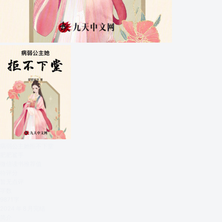
病弱公主她拒不下堂
肥肥鲨手
微信读书推荐值
待评分
暂无点评
字数
9871
字
2024 年 8 月完结
简介