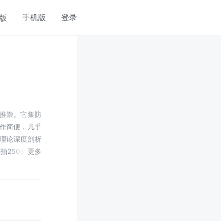
手机版
登录
版
推崇。它集防
作简便，几乎
理论深度剖析
拍250多张图
法，选取人体
础的人也一目了