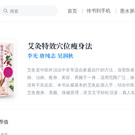
传书到手机
首页
墨水屏
艾灸特效穴位瘦身法
李光 唐纯志 吴润秋
艾灸是中医外治法中非常适合家庭自疗的方法，深受医者
病、治病、瘦身、美容、养颜于一身，适用范围广泛，操
没有不良反应。本书从最基本的艾灸起源入手，结合中医
艾灸瘦身、美颜、保健原理，语言文字轻松活泼，真人实
片，以图文结合的形式讲解了人体各部位的瘦身减肥方
100多个特效穴位作了详细的操作演示，让没有中医基
然，一学就会。
荐值
推荐