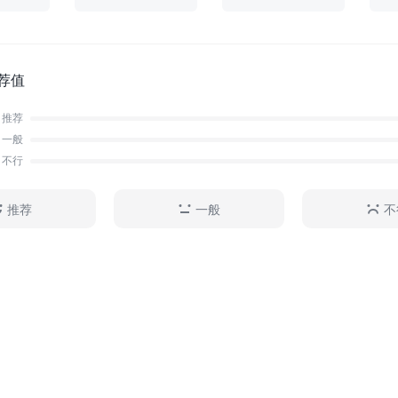
器，所有曾经伤害我的人都得到了报应。
荐值
推荐
一般
不行
推荐
一般
不