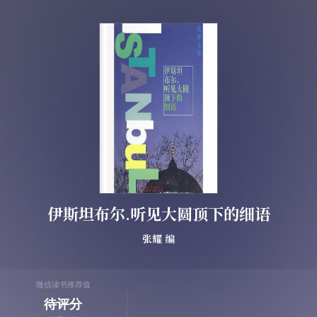
伊斯坦布尔.听见大圆顶下的细语
张耀
编
微信读书推荐值
待评分