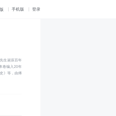
手机版
登录
版
本卷编入20年
塑史》等，由傅