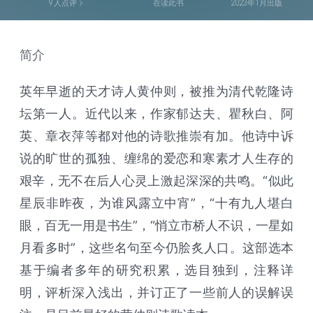
9
人点评
在读此书
2023年1月出版
简介
英年早逝的天才诗人黄仲则，被推为清代乾隆诗
坛第一人。近代以来，作家郁达夫、瞿秋白、阿
英、章衣萍等都对他的诗歌推崇有加。他诗中诉
说的旷世的孤独、缠绵的爱恋和寒素才人生存的
艰辛，无不在后人心灵上激起深深的共鸣。“似此
星辰非昨夜，为谁风露立中宵”，“十有九人堪白
眼，百无一用是书生”，“悄立市桥人不识，一星如
月看多时”，这些名句至今仍脍炙人口。这部选本
基于编者多年的研究积累，选目独到，注释详
明，评析深入浅出，并订正了一些前人的误解误