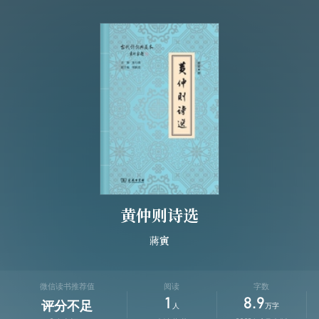
黄仲则诗选
蔣寅
微信读书推荐值
阅读
字数
1
8.9
评分不足
人
万字