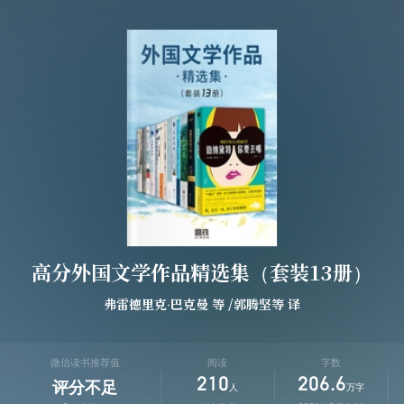
高分外国文学作品精选集（套装13册）
弗雷德里克·巴克曼
等
/
郭腾坚
等
译
微信读书推荐值
阅读
字数
210
206.6
评分不足
人
万字