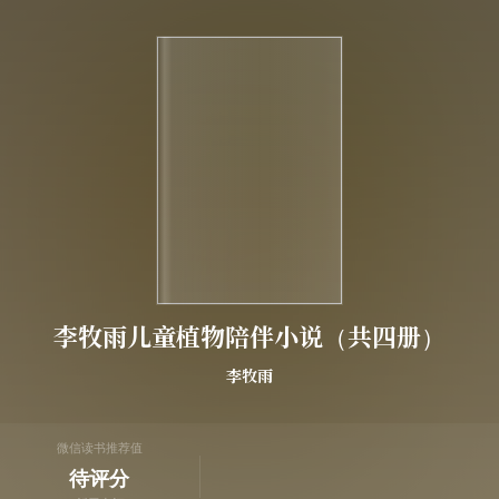
李牧雨儿童植物陪伴小说（共四册）
李牧雨
微信读书推荐值
待评分