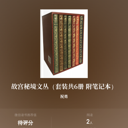
故宫秘境文丛（套装共6册 附笔记本）
祝勇
微信读书推荐值
阅读
2
待评分
人