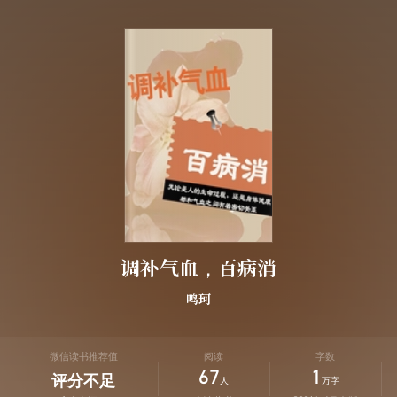
调补气血，百病消
鸣珂
微信读书推荐值
阅读
字数
67
1
评分不足
人
万字