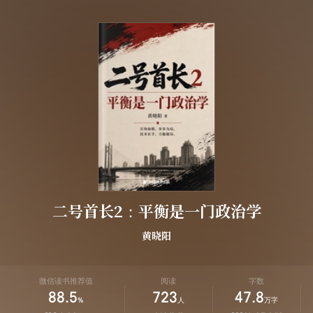
二号首长2：平衡是一门政治学
黄晓阳
微信读书推荐值
阅读
字数
88.5
723
47.8
%
人
万字