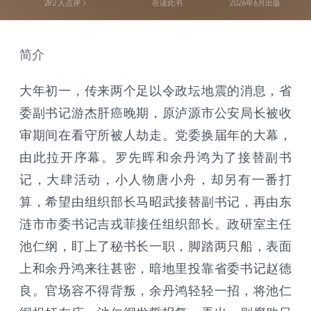
282
人点评
在读此书
2026年6月出版
简介
大年初一，传来两个足以令政坛地震的消息，省
委副书记游杰肝癌晚期，原泸源市公安局长被收
审期间在看守所被人劫走。党委换届年的大幕，
由此拉开序幕。罗先晖和余丹鸿为了接替副书
记，大肆活动，小人物唐小舟，却另有一番打
算，希望由组织部长马昭武接替副书记，再由东
涟市市委书记吉戎菲接任组织部长。政研室主任
池仁纲，盯上了秘书长一职，脚踏两只船，表面
上和余丹鸿来往甚密，暗地里投靠省委书记赵德
良。官场容不得背叛，余丹鸿轻轻一招，将池仁