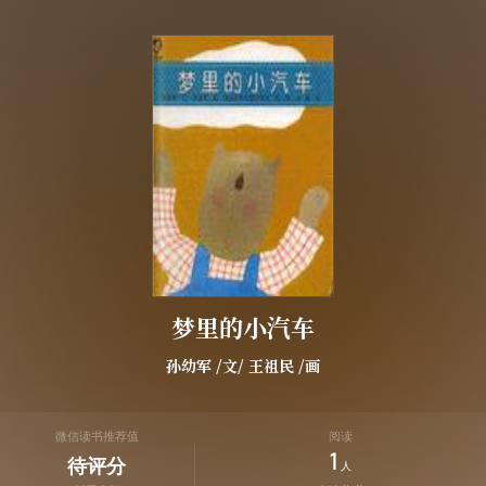
梦里的小汽车
孙幼军
/文/
王祖民
/画
微信读书推荐值
阅读
1
待评分
人