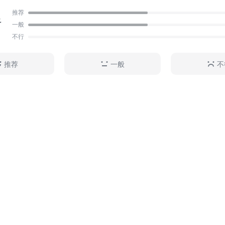
居民收入分配制度的影响。再次，运用面板数据回归方法
推荐
足
革、资产价格波动对国民收入的影响以及对居民财产性
一般
响，进而验证资产价格波动中财富配置的非对称性。最后
不行
改造中的政府、房地产商、居民的利益分配关系，对后改
民财富分配的完善和调整进行了研究，从而得出结论和政
推荐
一般
不