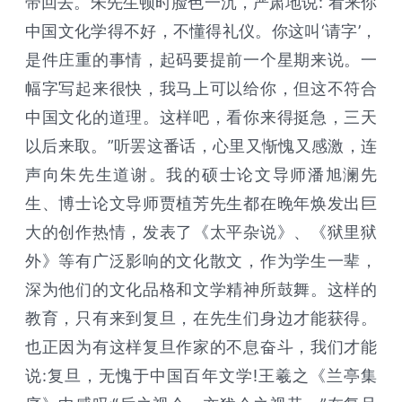
带回去。朱先生顿时脸色一沉，严肃地说:“看来你
中国文化学得不好，不懂得礼仪。你这叫‘请字’，
是件庄重的事情，起码要提前一个星期来说。一
幅字写起来很快，我马上可以给你，但这不符合
中国文化的道理。这样吧，看你来得挺急，三天
以后来取。”听罢这番话，心里又惭愧又感激，连
声向朱先生道谢。我的硕士论文导师潘旭澜先
生、博士论文导师贾植芳先生都在晚年焕发出巨
大的创作热情，发表了《太平杂说》、《狱里狱
外》等有广泛影响的文化散文，作为学生一辈，
深为他们的文化品格和文学精神所鼓舞。这样的
教育，只有来到复旦，在先生们身边才能获得。
也正因为有这样复旦作家的不息奋斗，我们才能
说:复旦，无愧于中国百年文学!王羲之《兰亭集