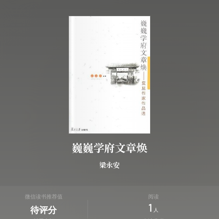
巍巍学府文章焕
梁永安
微信读书推荐值
阅读
1
待评分
人