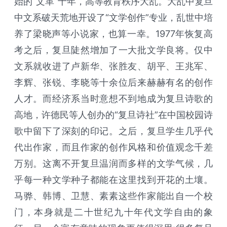
始的“文革”十年，高等教育秩序大乱。大乱中复旦
中文系破天荒地开设了“文学创作”专业，乱世中培
养了梁晓声等小说家，也算一幸。1977年恢复高
考之后，复旦陡然增加了一大批文学良将。仅中
文系就收进了卢新华、张胜友、胡平、王兆军、
李辉、张锐、李晓等十余位后来赫赫有名的创作
人才。而经济系当时意想不到地成为复旦诗歌的
高地，许德民等人创办的“复旦诗社”在中国校园诗
歌中留下了深刻的印记。之后，复旦学生几乎代
代出作家，而且作家的创作风格和价值观念千差
万别。这离不开复旦温润而多样的文学气候，几
乎每一种文学种子都能在这里找到开花的土壤。
马骅、韩博、卫慧、素素这些作家能出自一个校
门，本身就是二十世纪九十年代文学自由的象