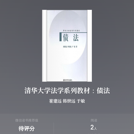
清华大学法学系列教材：债法
崔建远
韩世远
于敏
微信读书推荐值
阅读
2
待评分
人