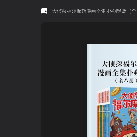
大侦探福尔摩斯漫画全集 扑朔迷离（