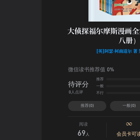
大侦探福尔摩斯漫画全
八册）
[英]阿瑟·柯南道尔 著
微信读书推荐值 0%
推荐
待评分
一般
不行
0人点评
推荐(0)
一般(0)
阅读
69
会员卡可
人