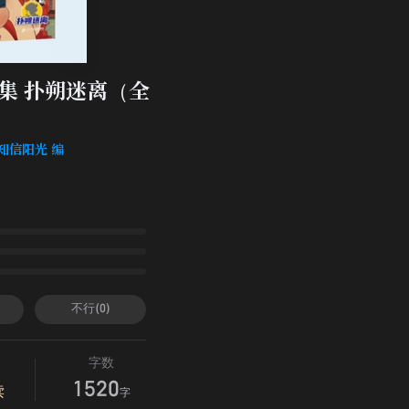
集 扑朔迷离（全
 知信阳光 编
不行(0)
字数
1520
读
字