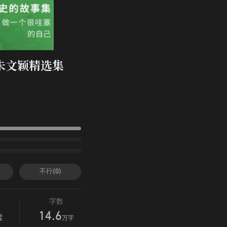
朱文颖精选集
不行(0)
字数
14.6
读
万字