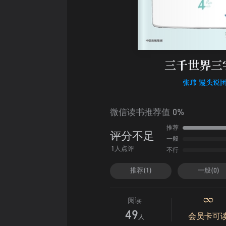
三千世界三
张玮 馒头说
微信读书推荐值 0%
推荐
评分不足
一般
不行
1人点评
推荐(1)
一般(0)
阅读
49
会员卡可
人