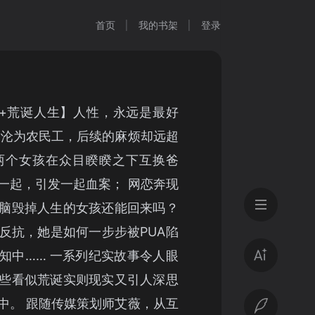
首页
我的书架
登录
+荒诞人生】人性，永远是最好
夜沦为农民工，后续的麻烦却远超
让两个女孩在众目睽睽之下互换爸
一起，引发一起血案； 网恋奔现
脑毁掉人生的女孩还能回来吗？
反抗，她是如何一步步被PUA陷
知中…… 一系列纪实故事令人眼
些看似荒诞实则现实又引人深思
中。 跟随传媒策划师艾薇，从互