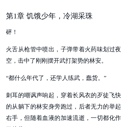
第1章 饥饿少年，冷湖采珠