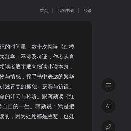
首页
我的书架
登录
纪的时间里，数十次阅读《红楼
关红学，不涉及考证，作者从青
领读者逐字逐句细读小说本身，
物与情感，探寻书中表达的繁华
讲述青春的孤独、寂寞与彷徨。
命的叩问与聆听。跟蒋勋读《红
读自己的一生。蒋勋说：我是把
来读的，因为处处都是慈悲，也处