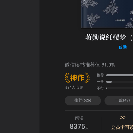
蒋勋说红楼梦（
蒋勋
微信读书推荐值 91.0%
推荐
一般
不行
684人点评
推荐(626)
一般(49)
阅读
8375
会员卡可
人