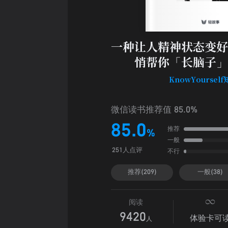
一种让人精神状态变好
悄帮你「长脑子」
KnowYoursel
微信读书推荐值 85.0%
85.0
推荐
%
一般
不行
251人点评
推荐(209)
一般(38)
阅读
9420
体验卡可
人