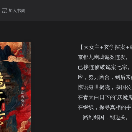
加入书架
【大女主+玄学探案+
京都九幽城诡案连发。
已接连侦破诡案七宗。
应，努力磨合，到后来
惊语身世揭晓，慕国公
在青天白日下的“妖魔
在继续，探寻真相的手
一路到邻国，到边关。