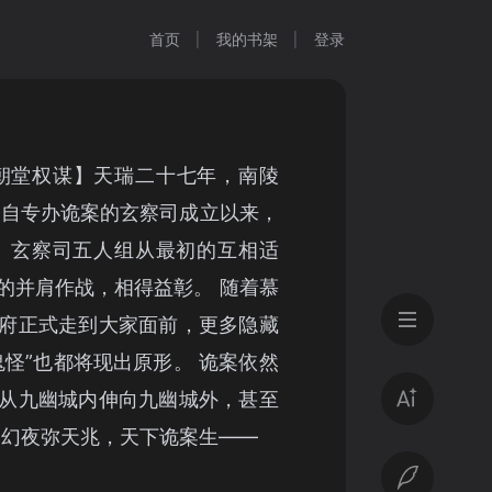
首页
我的书架
登录
朝堂权谋】天瑞二十七年，南陵
 自专办诡案的玄察司成立以来，
 玄察司五人组从最初的互相适
的并肩作战，相得益彰。 随着慕
府正式走到大家面前，更多隐藏
鬼怪”也都将现出原形。 诡案依然
从九幽城内伸向九幽城外，甚至
 幻夜弥天兆，天下诡案生——