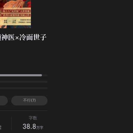
神医×冷面世子
不行(7)
字数
38.8
读
万字