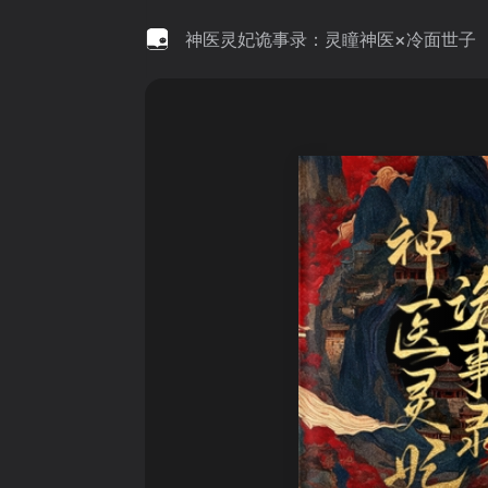
神医灵妃诡事录：灵瞳神医×冷面世子