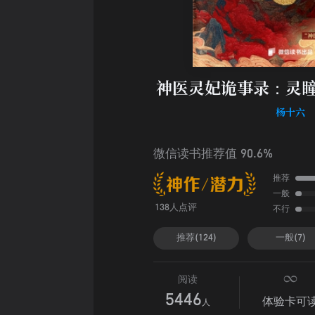
神医灵妃诡事录：灵瞳
杨十六
微信读书推荐值 90.6%
推荐
一般
不行
138人点评
推荐(124)
一般(7)
阅读
5446
体验卡可
人