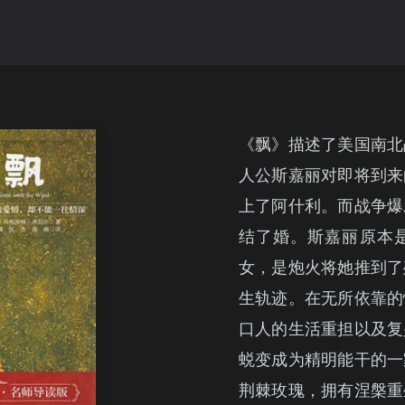
《飘》描述了美国南北
人公斯嘉丽对即将到来
上了阿什利。而战争爆
结了婚。斯嘉丽原本
女，是炮火将她推到了
生轨迹。在无所依靠的
口人的生活重担以及复
蜕变成为精明能干的一
荆棘玫瑰，拥有涅槃重