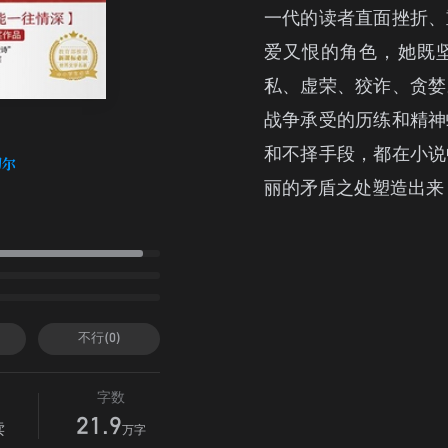
一代的读者直面挫折、
爱又恨的角色，她既
私、虚荣、狡诈、贪婪
战争承受的历练和精神
和不择手段，都在小说
切尔
丽的矛盾之处塑造出来
不行(0)
字数
21.9
读
万字