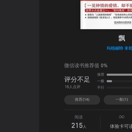
飘
玛格丽特·米
微信读书推荐值 0%
推荐
评分不足
一般
不行
15人点评
推荐(14)
一般(1)
阅读
215
体验卡可
人