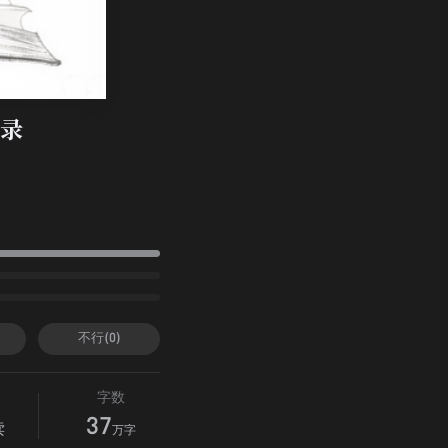
录
不行(0)
字数
37
读
万字