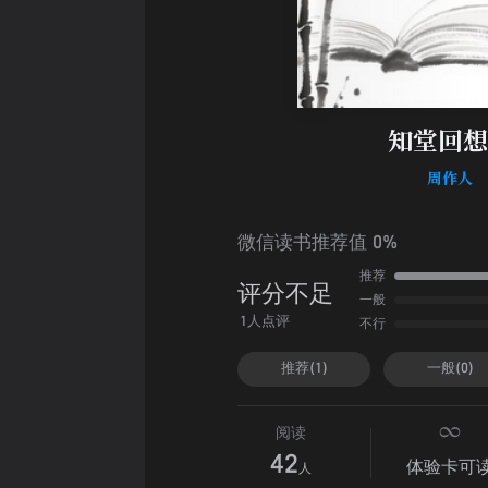
知堂回想
周作人
微信读书推荐值 0%
推荐
评分不足
一般
不行
1人点评
推荐(1)
一般(0)
阅读
42
体验卡可
人