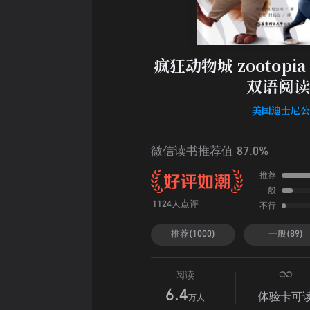
疯狂动物城 zootop
双语阅读
美国迪士尼
微信读书推荐值 87.0%
推荐
一般
不行
1124人点评
推荐(1000)
一般(89)
阅读
6.4
体验卡可
万人