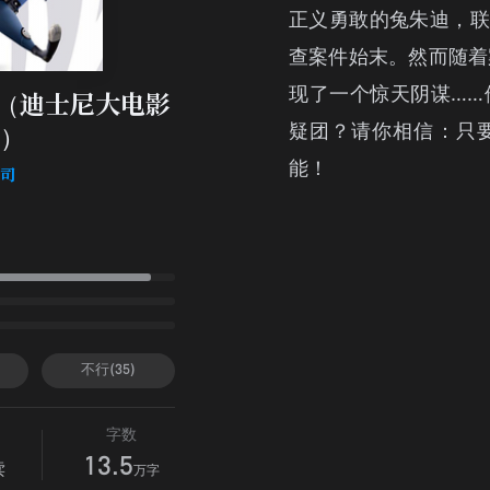
正义勇敢的兔朱迪，联
查案件始末。然而随着
现了一个惊天阴谋……
ia（迪士尼大电影
疑团？请你相信：只
）
能！
公司
不行(35)
字数
13.5
读
万字