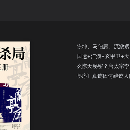
陈坤、马伯庸、流潋紫
国运+江湖+玄甲卫+
么惊天秘密？唐太宗李
亭序》真迹因何绝迹人