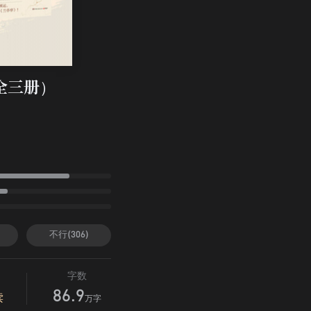
全三册）
不行(306)
字数
86.9
读
万字