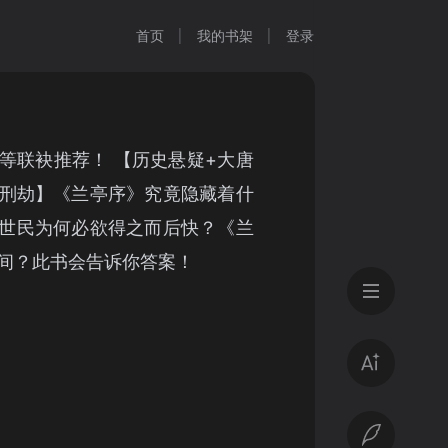
首页
我的书架
登录
等联袂推荐！ 【历史悬疑+大唐
天刑劫】《兰亭序》究竟隐藏着什
世民为何必欲得之而后快？《兰
间？此书会告诉你答案！