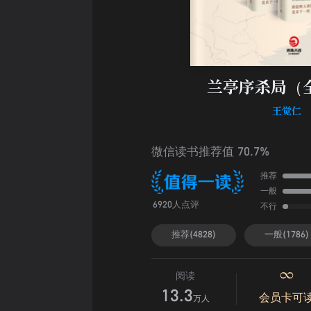
兰亭序杀局（
王觉仁
微信读书推荐值 70.7%
推荐
一般
不行
6920人点评
推荐(4828)
一般(1786)
阅读
13.3
会员卡可
万人