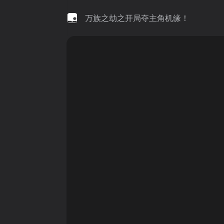
万族之劫之开局夺主角机缘！