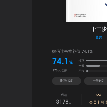
十三步
莫言
微信读书推荐值 74.1%
74.1
推荐
%
一般
不行
175人点评
推荐(129)
一般(40)
阅读
3178
会员卡可
人