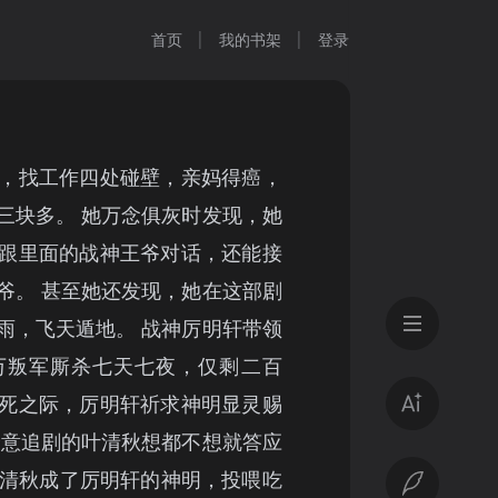
首页
我的书架
登录
，找工作四处碰壁，亲妈得癌，
三块多。 她万念俱灰时发现，她
跟里面的战神王爷对话，还能接
爷。 甚至她还发现，她在这部剧
雨，飞天遁地。 战神厉明轩带领
万叛军厮杀七天七夜，仅剩二百
死之际，厉明轩祈求神明显灵赐
全意追剧的叶清秋想都不想就答应
此叶清秋成了厉明轩的神明，投喂吃