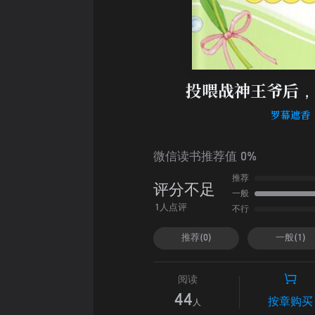
投喂战神王爷后，
罗幕遮香
微信读书推荐值 0%
推荐
评分不足
一般
不行
1人点评
推荐(0)
一般(1)
阅读
44
按章购买
人