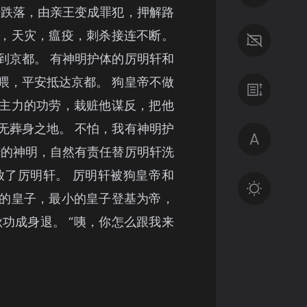
坛跌落，由亲王变成罪犯，押解路
，天灾，瘟疫，刺杀接连不断。
到京都。 有神明护体的厉明轩和
喂，平安抵达京都。 狗皇帝不做
主力的功劳，栽赃他谋反，把他
无葬身之地。 不怕，我有神明护
轩的神明，自然有责任替厉明轩洗
放了厉明轩。 厉明轩被狗皇帝和
的皇子，最小的皇子登基为帝，
秋功成身退。 “咦，你怎么跟我来