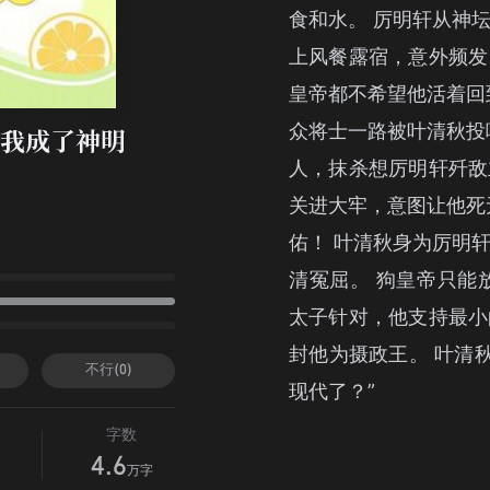
食和水。 厉明轩从神
上风餐露宿，意外频发
皇帝都不希望他活着回
众将士一路被叶清秋投
我成了神明
人，抹杀想厉明轩歼敌
关进大牢，意图让他死
佑！ 叶清秋身为厉明
清冤屈。 狗皇帝只能
太子针对，他支持最小
封他为摄政王。 叶清
不行(0)
现代了？”
字数
4.6
万字