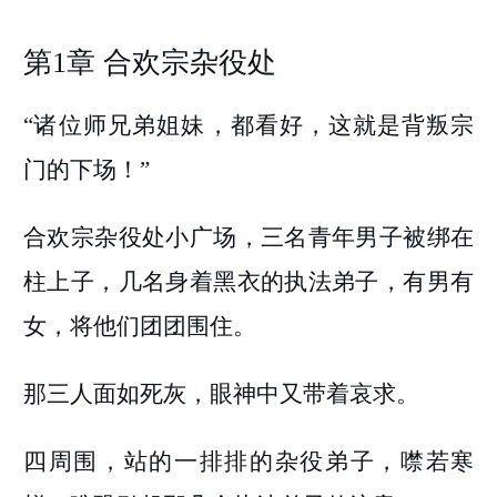
第1章 合欢宗杂役处