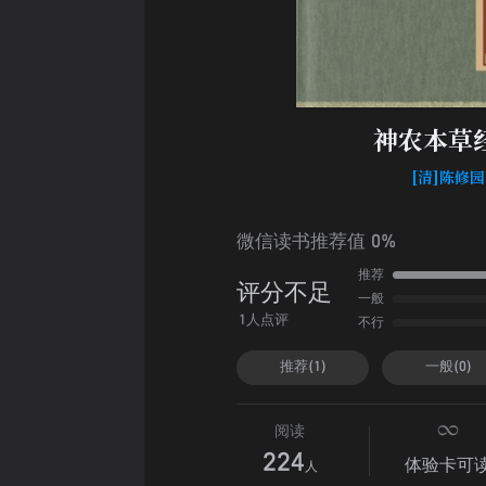
神农本草
[清]陈修园
微信读书推荐值 0%
推荐
评分不足
一般
不行
1人点评
推荐(1)
一般(0)
阅读
224
体验卡可
人