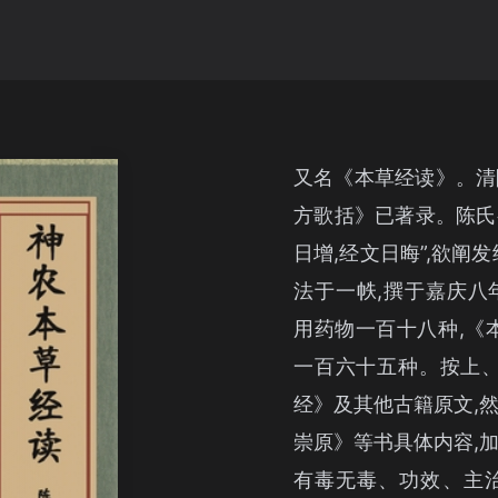
又名《本草经读》。清
方歌括》已著录。陈氏
日增,经文日晦”,欲阐
法于一帙,撰于嘉庆八年
用药物一百十八种,《
一百六十五种。按上、
经》及其他古籍原文,
崇原》等书具体内容,
有毒无毒、功效、主