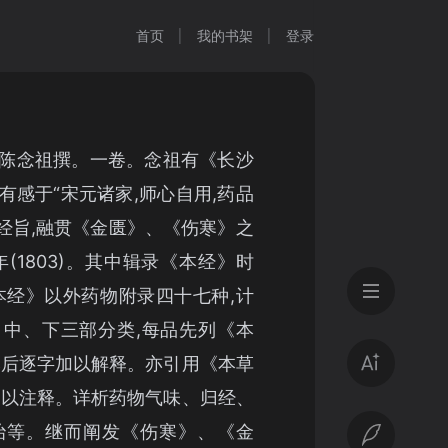
首页
我的书架
登录
陈念祖撰。一卷。念祖有《长沙
有感于“宋元诸家,师心自用,药品
发经旨,融贯《金匮》、《伤寒》之
(1803)。其中辑录《本经》时
本经》以外药物附录四十七种,计
中、下三部分类,每品先列《本
然后逐字加以解释。亦引用《本草
加以注释。详析药物气味、归经、
治等。继而阐发《伤寒》、《金