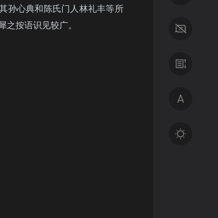
其孙心典和陈氏门人林礼丰等所
犀之按语识见较广。