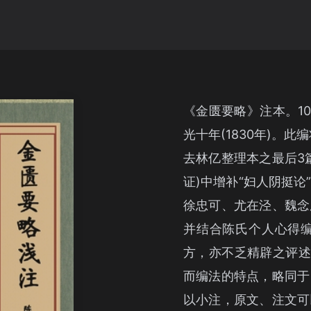
《金匮要略》注本。1
光十年(1830年)。
去林亿整理本之最后3
证)中增补“妇人阴挺
徐忠可、尤在泾、魏念
并结合陈氏个人心得编
方，亦不乏精辟之评述
而编法的特点，略同于
以小注，原文、注文可