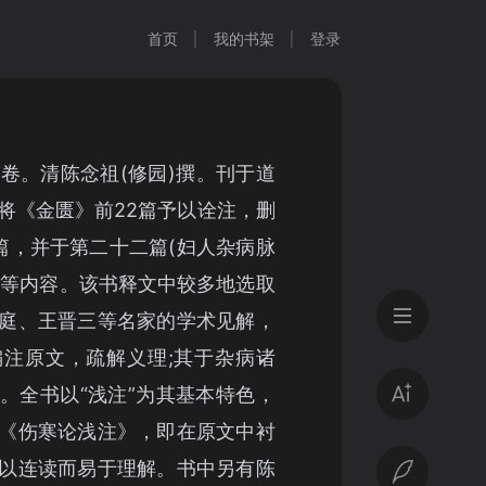
首页
我的书架
登录
0卷。清陈念祖(修园)撰。刊于道
此编将《金匮》前22篇予以诠注，删
篇，并于第二十二篇(妇人杂病脉
论”等内容。该书释文中较多地选取
庭、王晋三等名家的学术见解，
注原文，疏解义理;其于杂病诸
。全书以“浅注”为其基本特色，
《伤寒论浅注》，即在原文中衬
以连读而易于理解。书中另有陈