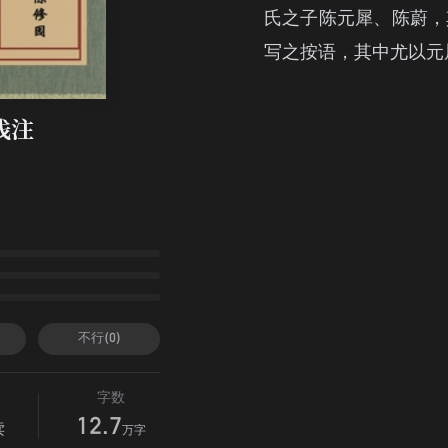
氏之子陈元犀、陈蔚，
写之按语，其中尤以元
浅注
不行(0)
字数
12.7
读
万字