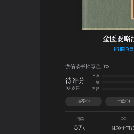
金匮要略
[清]陈修园
微信读书推荐值 0%
推荐
待评分
一般
不行
0人点评
推荐(0)
一般(0)
阅读
57
体验卡可
人