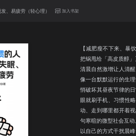
脱发、易疲劳（轻心理）
加入书架
【减肥瘦不下来、暴饮
把锅甩给「高皮质醇」
清晨自然激增让人清醒
像一台默默运行的生理
悄破坏其昼夜节律的日
眼就刷手机、习惯性略过
动、走到哪里都开着视
句寒暄的微型社会互动
以自己的方式干扰晨峰