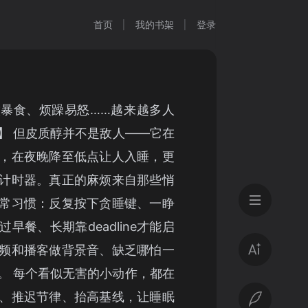
首页
我的书架
登录
暴食、烦躁易怒……越来越多人
】 但皮质醇并不是敌人——它在
，在夜晚降至低点让人入睡，更
计时器。真正的麻烦来自那些悄
常习惯：反复按下贪睡键、一睁
早餐、长期靠deadline才能启
频和播客做背景音、缺乏哪怕一
。 每个看似无害的小动作，都在
、推迟节律、抬高基线，让睡眠