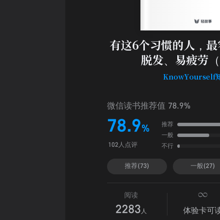
有这6个习惯的人，最
脱发、易疲劳（
KnowYoursel
微信读书推荐值 78.9%
78.9
推荐
%
一般
不行
102人点评
推荐(73)
一般(27)
阅读
2283
体验卡可
人