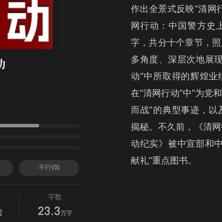
作出全景式反映“清网
网行动：中国警方史
字，共分十个章节，照
多角度、深层次地展现
动
动”中所取得的辉煌业
在“清网行动”中“为
而战”的典型事迹，以
揭秘。不久前，《清网
动纪实》被中宣部和中
献礼”重点图书。
不行(0)
字数
23.3
读
万字