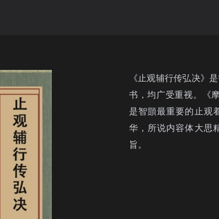
《止观辅行传弘决》是
书，均广受重视。《摩
是智顗最重要的止观
华，所说内容体大思
旨。