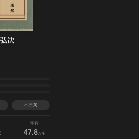
弘决
不行(0)
字数
47.8
读
万字