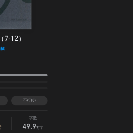
（7-12）
编撰
不行(0)
字数
49.9
读
万字