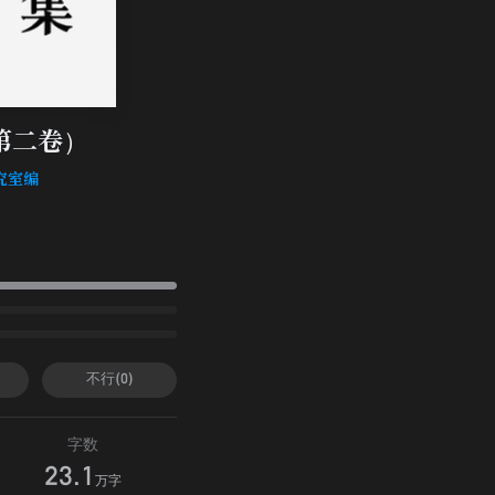
第二卷）
究室编
不行(0)
字数
23.1
万字