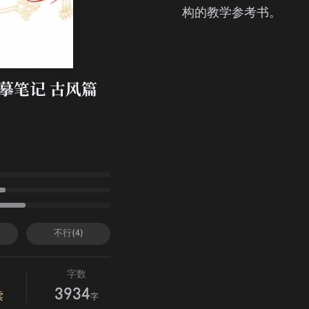
构的教学参考书。
摹笔记 古风篇
不行(4)
字数
3934
读
字