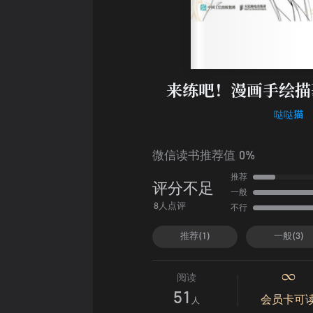
来练吧！漫画手绘描
哒哒猫
微信读书推荐值 0%
推荐
评分不足
一般
不行
8人点评
推荐(1)
一般(3)
阅读
51
会员卡可
人