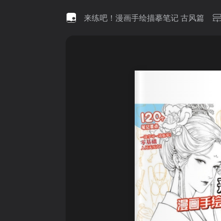
来练吧！漫画手绘描摹笔记 古风篇