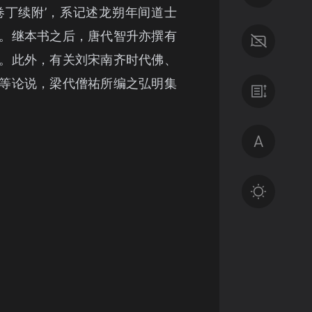
卷丁续附’，系记述龙朔年间道士
。继本书之后，唐代智升亦撰有
。此外，有关刘宋南齐时代佛、
等论说，梁代僧祐所编之弘明集