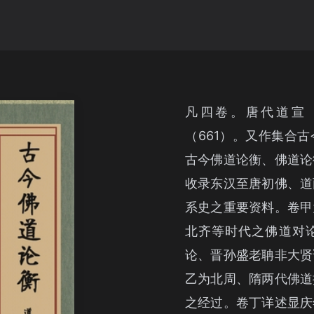
凡四卷。唐代道宣（
（661）。又作集合
古今佛道论衡、佛道论
收录东汉至唐初佛、道
系史之重要资料。卷甲
北齐等时代之佛道对
论、晋孙盛老聃非大贤
乙为北周、隋两代佛道
之经过。卷丁详述显庆