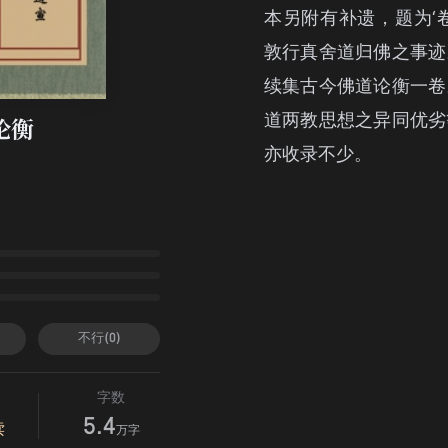
本另附有补遗，题为‘
敦行真舍道归佛之事迹
续集古今佛道论衡一卷
道两教思想之异同优劣
论衡
亦收录不少。
不行(0)
字数
5.4
读
万字