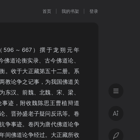
首页
我的书架
登录
596～667）撰于龙朔元年
古今佛道论衡实录、古今佛道论、
衡。收于大正藏第五十二册。系
两教论争之记事，为我国佛道关
为东汉、前魏、北魏、宋、梁、
论事迹，附收魏陈思王曹植辩道
论、晋孙盛老子疑问反讯等。卷
抗争事迹。卷丙为唐代佛道论争
年间佛道论争经过。大正藏所收