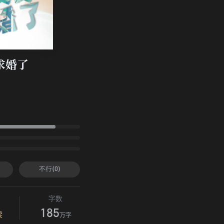
求婚了
不行(0)
字数
185
读
万字