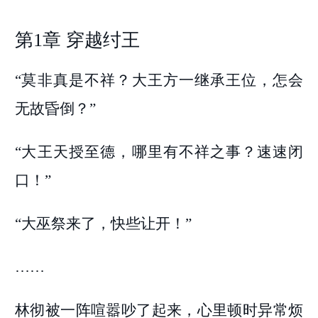
第1章 穿越纣王