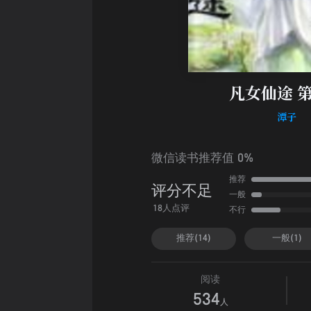
凡女仙途 
潭子
微信读书推荐值 0%
推荐
评分不足
一般
不行
18人点评
推荐(14)
一般(1)
阅读
534
人