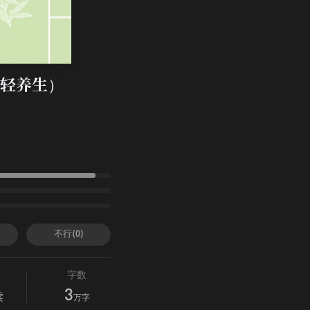
轻养生）
不行(0)
字数
3
读
万字