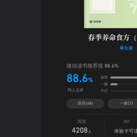
春季养命食方（
陈允斌
微信读书推荐值 88.6%
88.6
推荐
%
一般
不行
75人点评
推荐(68)
一般(7)
阅读
4208
体验卡可
人