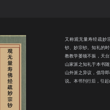
又称观无量寿经疏妙
钞、妙宗钞。知礼的时
教教学萎顿不振，天台
山家派之知礼于本书随
山外派之异议，倡导即
说。本书刊行后，引起