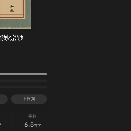
疏妙宗钞
不行(0)
字数
6.5
读
万字