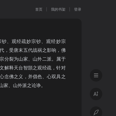
首页
我的书架
登录
宗钞、观经疏妙宗钞、观经妙宗
代，受唐末五代战祸之影响，佛
宗分裂为山家、山外二派。属于
文解释天台智顗之观经疏，针对
心念佛之义，并倡色、心双具之
山家、山外派之论诤。