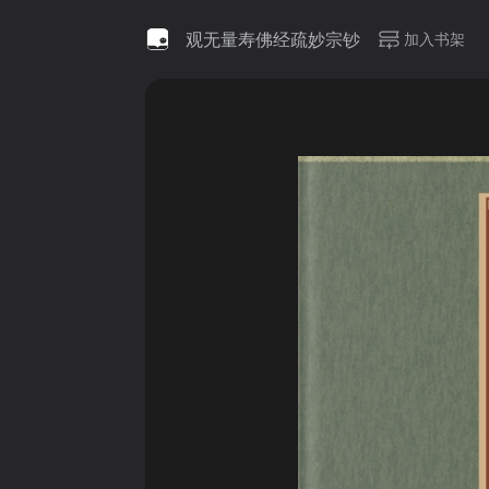
观无量寿佛经疏妙宗钞
加入书架