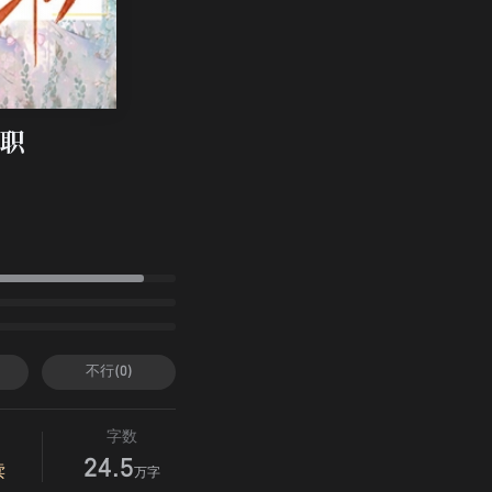
职
不行(0)
字数
24.5
读
万字