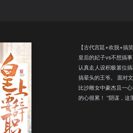
【古代宫廷+欢脱+搞
皇后的妃子vs不想搞
认真走人设积极篡位搞
搞晕头的王爷。 面对
比沙雕女中豪杰且一心
的心很累！ “阴谋，这