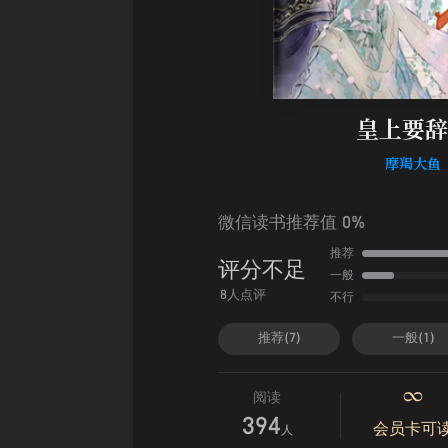
皇上要辞
摩羯大鱼
微信读书推荐值 0%
推荐
评分不足
一般
不行
8人点评
推荐(7)
一般(1)
阅读
394
会员卡可
人