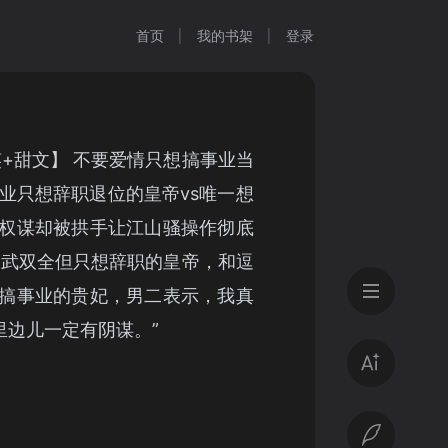
首页
我的书架
登录
笑+甜文】 不要爱情只想搞事业当
事业只想辞职退位的皇帝vs唯一想
权谋却被拱手让江山骚操作彻底
文武双全但只想辞职的皇帝，和逗
搞事业的贵妃，男二表示，我真
里边儿一定有阴谋。”