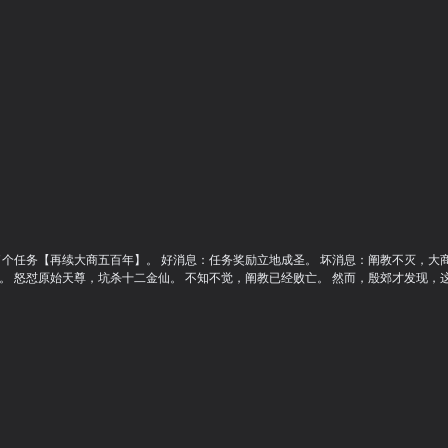
个任务【再续大商五百年】。 好消息：任务奖励立地成圣。 坏消息：阐教不灭，大商
怒怼原始天尊，坑杀十二金仙。 不知不觉，阐教已经败亡。 然而，殷郊才发现，这个封