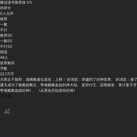
微信读书推荐值 0%
待评分
0人点评
推荐
一般
不行
推荐(0)
一般(0)
不行(0)
阅读
46
人
按章购买
字数
22.1
万字
大商太子殷郊，请阐教诸位道友，上榜！ 好消息：穿越到了封神世界。 坏消息：接了
通天成为了截教副教主，带领截教血战封神大劫。 架空纣王、囚禁姬发、算计姜子牙。 
带领截教血战封神》、《从黑化开始逆转封神》
下一页