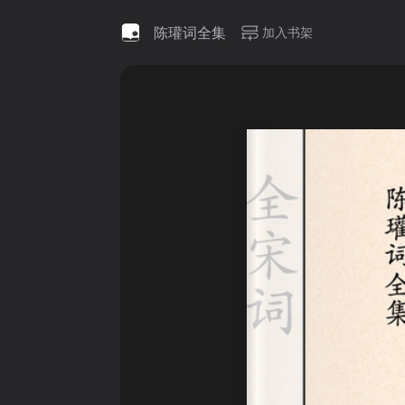
陈瓘词全集
加入书架