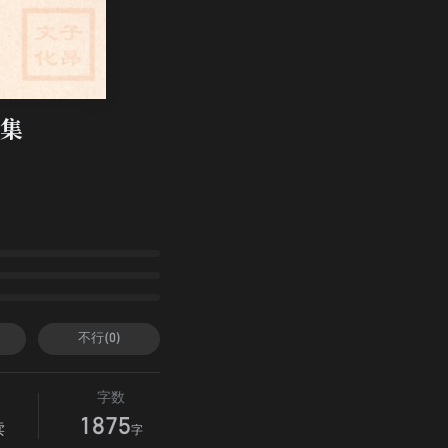
集
不行(0)
字数
1875
读
字