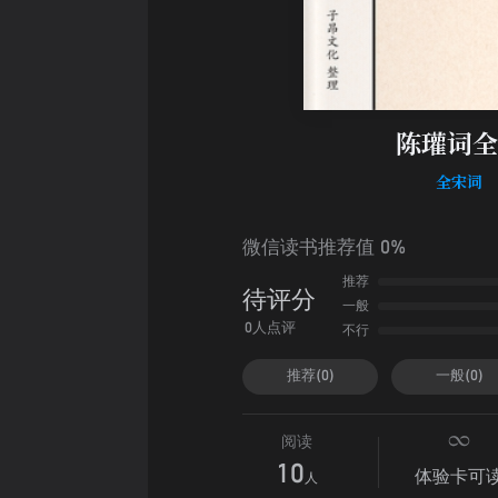
陈瓘词全
全宋词
微信读书推荐值 0%
推荐
待评分
一般
不行
0人点评
推荐(0)
一般(0)
阅读
10
体验卡可
人