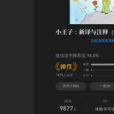
小王子：新译与注释（
[法]圣埃克苏
微信读书推荐值 96.0%
推荐
一般
不行
1474人点评
推荐(1458)
一般(8)
阅读
9877
体验卡可
人