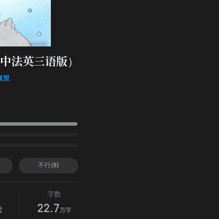
中法英三语版）
佩里
不行(8)
字数
22.7
读
万字