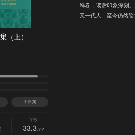
释卷，读后印象深刻。
又一代人，至今仍然脍
集（上）
不行(0)
字数
33.3
读
万字